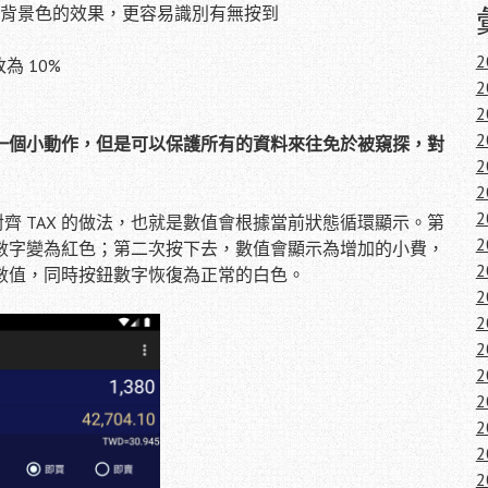
去會變動背景色的效果，更容易識別有無按到
2
為 10%
2
2
2
只是一個小動作，但是可以保護所有的資料來往免於被窺探，對
2
2
2
為對齊 TAX 的做法，也就是數值會根據當前狀態循環顯示。第
2
數字變為紅色；第二次按下去，數值會顯示為增加的小費，
2
數值，同時按鈕數字恢復為正常的白色。
2
2
2
2
2
2
2
2