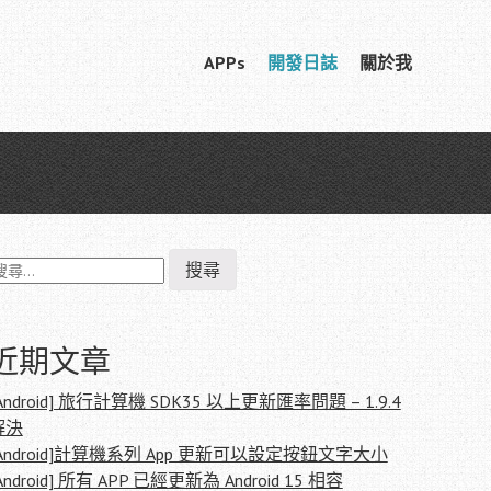
Skip
APPs
開發日誌
關於我
Menu
to
content
搜
尋
關
鍵
:
近期文章
Android] 旅行計算機 SDK35 以上更新匯率問題 – 1.9.4
解決
[Android]計算機系列 App 更新可以設定按鈕文字大小
Android] 所有 APP 已經更新為 Android 15 相容