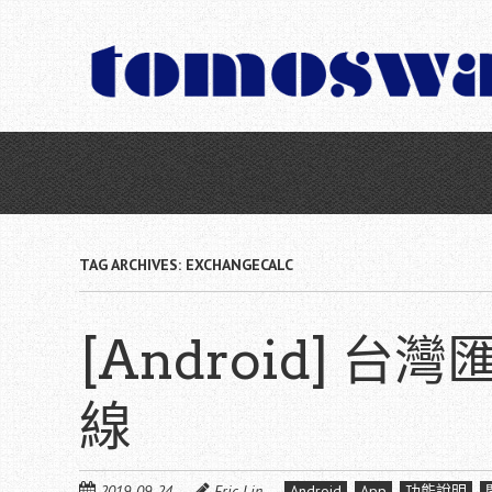
Skip
to
main
content
TAG ARCHIVES:
EXCHANGECALC
[Android] 台灣
線
2019-09-24
Eric Lin
Android
App
功能說明