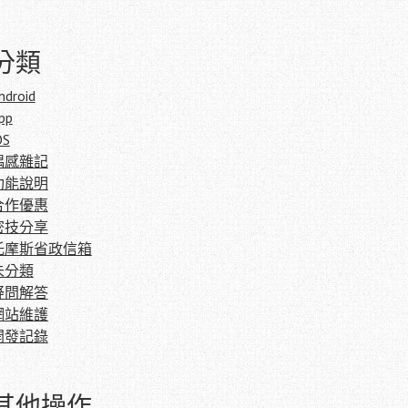
分類
ndroid
pp
OS
偶感雜記
功能說明
合作優惠
密技分享
托摩斯省政信箱
未分類
疑問解答
網站維護
開發記錄
其他操作