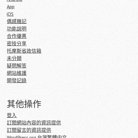
App
iOS
偶感雜記
功能說明
合作優惠
密技分享
托摩斯省政信箱
未分類
疑問解答
網站維護
開發記錄
其他操作
登入
訂閱網站內容的資訊提供
訂閱留言的資訊提供
WordPress.org 台灣繁體中文