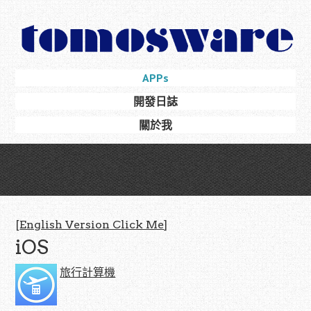
Skip
to
main
content
Skip
APPs
Menu
to
開發日誌
content
關於我
[
English Version Click Me
]
iOS
旅行計算機