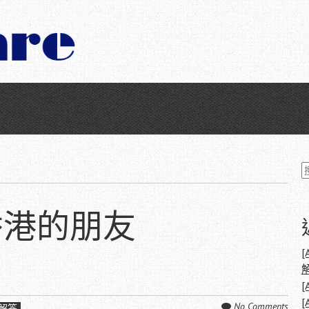
香港的朋友
字
[
[
No Comments
解答