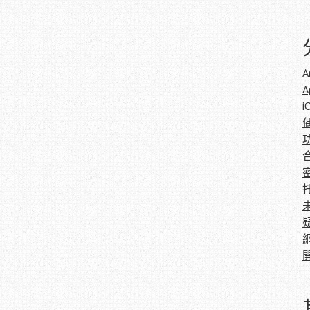
A
A
i