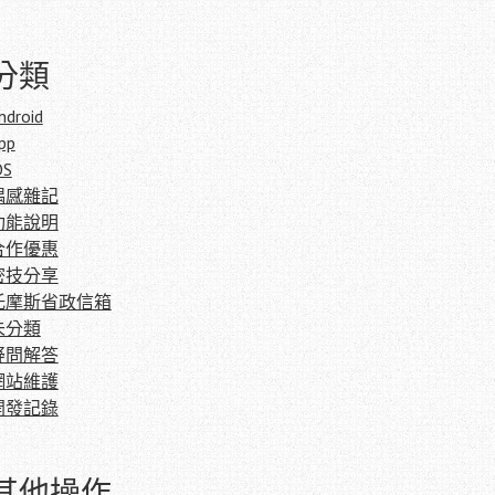
分類
ndroid
pp
OS
偶感雜記
功能說明
合作優惠
密技分享
托摩斯省政信箱
未分類
疑問解答
網站維護
開發記錄
其他操作