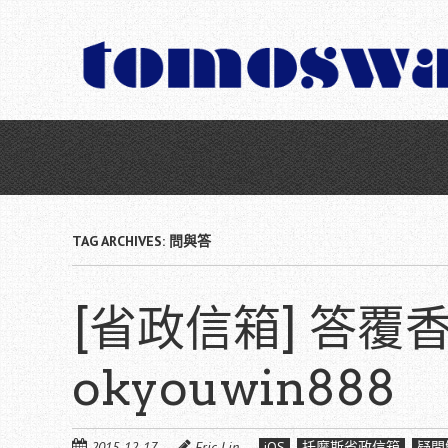
Skip
to
main
content
TAG ARCHIVES:
問與答
[省政信箱] 答覆
okyouwin888
2015-12-17
Eric Lin
iOS
托摩斯省政信箱
疑問