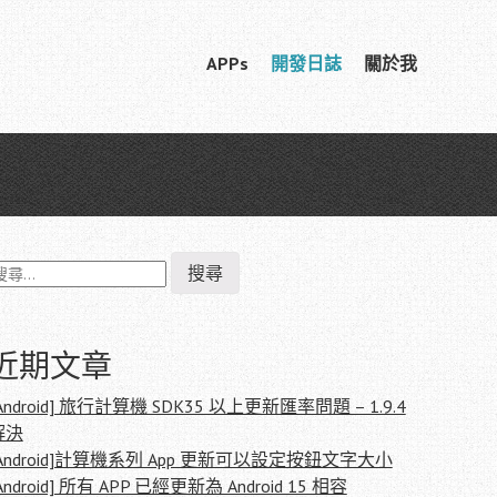
Skip
APPs
開發日誌
關於我
Menu
to
content
搜
尋
關
鍵
:
近期文章
Android] 旅行計算機 SDK35 以上更新匯率問題 – 1.9.4
解決
[Android]計算機系列 App 更新可以設定按鈕文字大小
Android] 所有 APP 已經更新為 Android 15 相容