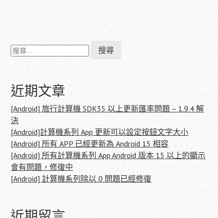
搜
Post
尋
navigation
關
鍵
字:
近期文章
[Android] 旅行計算機 SDK35 以上更新匯率問題 – 1.9.4 解
決
[Android]計算機系列 App 更新可以設定按鈕文字大小
[Android] 所有 APP 已經更新為 Android 15 相容
[Android] 所有計算機系列 App Android 版本 15 以上的顯示
會有問題，修復中
[Android] 計算機系列除以 0 問題已經修復
近期留言