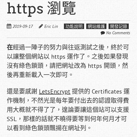
https 瀏覽
2019-09-17
Eric Lin
功能說明
網站維護
開發記錄
No Comments
在
經過一陣子的努力與往返測試之後，終於可
以讓整個網站以 https 運作了。之後如果發現
沒有綠色鎖頭，請把網址改為 https 開頭，然
後再重新載入一次即可。
還是要感謝
LetsEncrypt
提供的 Certificates 運
作機制，不然光是每年要付出去的認證取得費
用大概就不得了了，遑論要讓這個站可以支援
SSL，那樣的話就不曉得要等到何年何月才可
以看到綠色鎖頭飄揚在網址列。